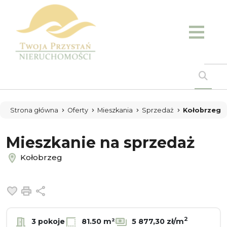
Strona główna
Oferty
Mieszkania
Sprzedaż
Kołobrzeg
Mieszkanie na sprzedaż
Kołobrzeg
Dodaj do ulubionych
Drukuj
Udostępnij
2
3 pokoje
81.50 m²
5 877,30 zł/m