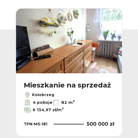
Dodaj do ulubionych
Dodaj do ulub
ż
Mieszkanie na sprzedaż
M
Kołobrzeg
2
4 pokoje
82 m
2
6 134,97 zł/m
 zł
500 000 zł
TPN-MS-181
TP