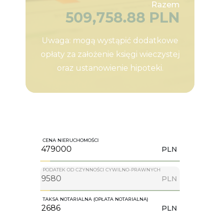
Razem
509,758.88 PLN
Uwaga: mogą wystąpić dodatkowe
opłaty za założenie księgi wieczystej
oraz ustanowienie hipoteki.
CENA NIERUCHOMOŚCI
PLN
PODATEK OD CZYNNOŚCI CYWILNO-PRAWNYCH
PLN
TAKSA NOTARIALNA (OPŁATA NOTARIALNA)
PLN