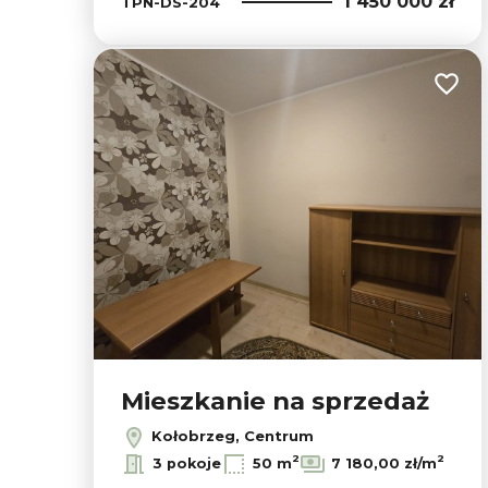
1 450 000 zł
TPN-DS-204
Dodaj
Mieszkanie na sprzedaż
Kołobrzeg, Centrum
2
2
3 pokoje
50 m
7 180,00 zł/m