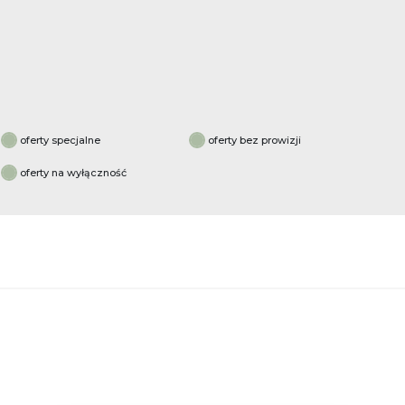
oferty specjalne
oferty bez prowizji
oferty na wyłączność