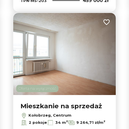
459 000 zł
TPN-MS-203
 do ulubionych
Dodaj do ul
Oferta na wyłączność
Mieszkanie na sprzedaż
Kołobrzeg, Centrum
2
2
2 pokoje
34 m
9 264,71 zł/m