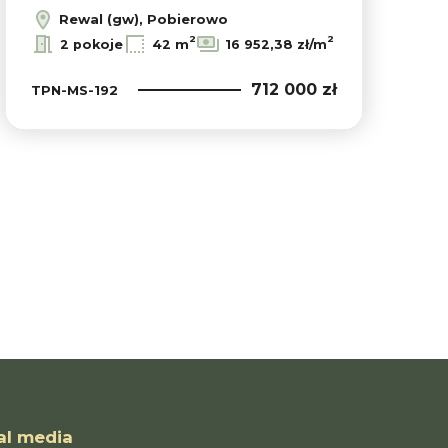
Rewal (gw), Pobierowo
2
2
2 pokoje
42 m
16 952,38 zł/m
712 000 zł
TPN-MS-192
al media