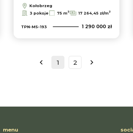
Kołobrzeg
2
2
3 pokoje
75 m
17 264,45 zł/m
1 290 000 zł
TPN-MS-193
1
2
prev
next
menu
soci