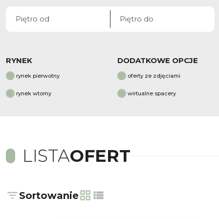
RYNEK
DODATKOWE OPCJE
rynek pierwotny
oferty ze zdjęciami
rynek wtorny
wirtualne spacery
LISTA
OFERT
Sortowanie
tabela
lista