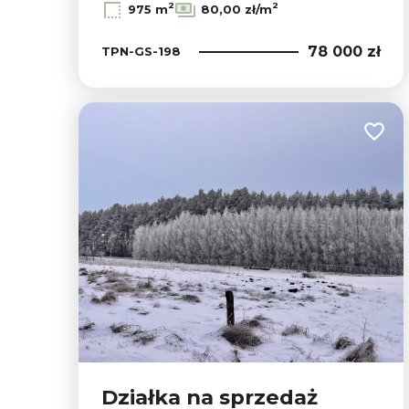
2
2
975 m
80,00 zł/m
78 000 zł
TPN-GS-198
Dodaj
Działka na sprzedaż