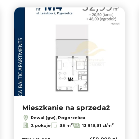
 do ulubionych
Dodaj do ul
Mieszkanie na sprzedaż
Rewal (gw), Pogorzelica
2
2
2 pokoje
33 m
13 913,31 zł/m