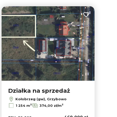
ubionych
Dodaj do ulubion
Działka na sprzedaż
Kołobrzeg (gw), Grzybowo
2
2
1 254 m
374,00 zł/m