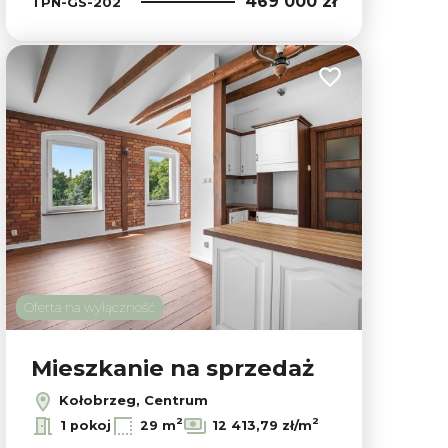
469 000 zł
TPN-GS-202
ubionych
Dodaj do ulubion
Oferta na wyłączność
Mieszkanie na sprzedaż
Kołobrzeg, Centrum
2
2
1 pokoj
29 m
12 413,79 zł/m