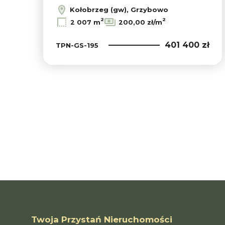
Kołobrzeg (gw), Grzybowo
2
2
2 007 m
200,00 zł/m
401 400 zł
TPN-GS-195
Twoja Przystań Nieruchomości