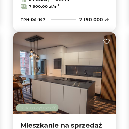
2
7 300,00 zł/m
2 190 000 zł
TPN-DS-197
 do ulubionych
Dodaj do ul
Oferta na wyłączność
Mieszkanie na sprzedaż