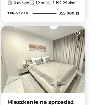
2
2
2 pokoje
50 m
7 100,00 zł/m
355 000 zł
TPN-MS-196
ubionych
Dodaj do ulubion
Mieszkanie na sprzedaż