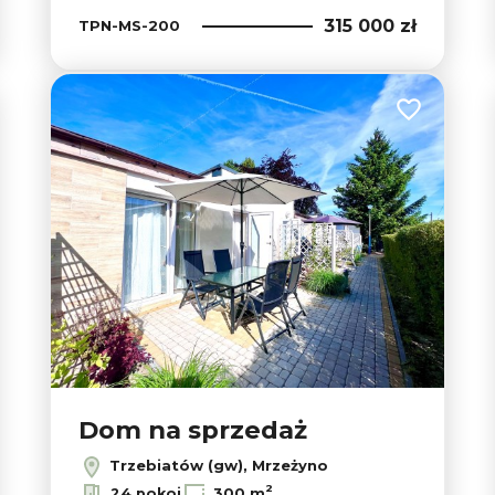
315 000 zł
TPN-MS-200
Dodaj do ul
 do ulubionych
Dom na sprzedaż
Trzebiatów (gw), Mrzeżyno
2
24 pokoi
300 m