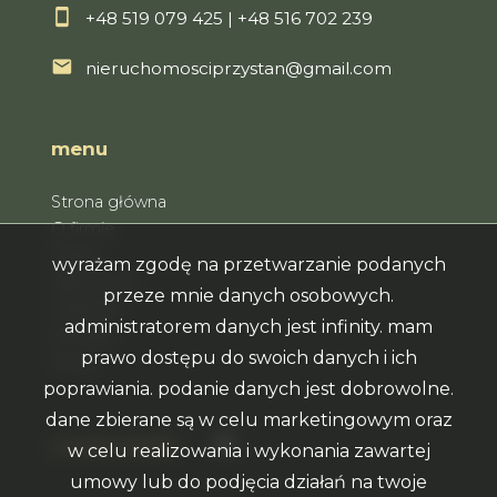
+48 519 079 425
|
+48 516 702 239
nieruchomosciprzystan@gmail.com
menu
Strona główna
O firmie
Oferty
wyrażam zgodę na przetwarzanie podanych
Zgłoszenia
przeze mnie danych osobowych.
Ulubione
administratorem danych jest infinity. mam
Kontakt
prawo dostępu do swoich danych i ich
Rodo
poprawiania. podanie danych jest dobrowolne.
dane zbierane są w celu marketingowym oraz
Facebook
social media
w celu realizowania i wykonania zawartej
umowy lub do podjęcia działań na twoje