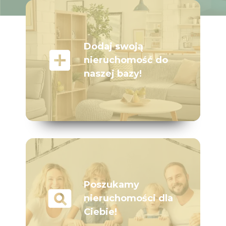
Dodaj swoją
add_box
nieruchomość do
naszej bazy!
Poszukamy
pageview
nieruchomości dla
Ciebie!