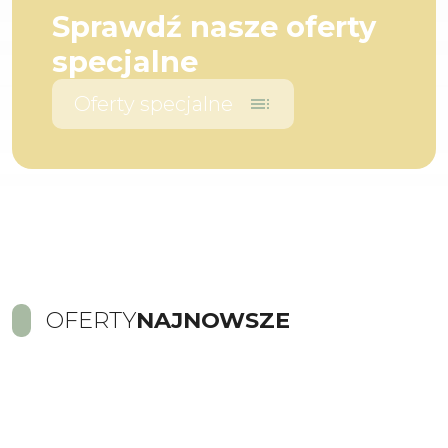
Sprawdź nasze oferty
specjalne
Oferty specjalne
toc
OFERTY
NAJNOWSZE