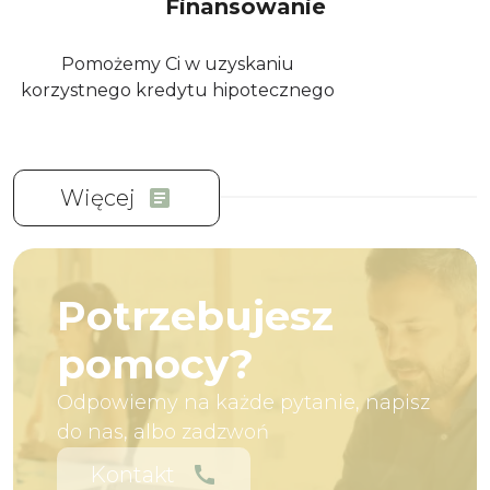
Finansowanie
Pomożemy Ci w uzyskaniu
korzystnego kredytu hipotecznego
Więcej
article
Potrzebujesz
pomocy?
Odpowiemy na każde pytanie, napisz
do nas, albo zadzwoń
Kontakt
call